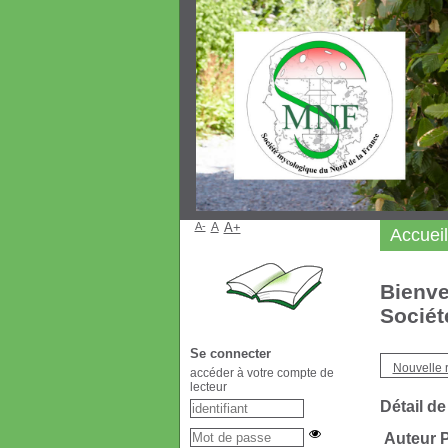
A-
A
A+
Accueil
Bienve
Sociét
Se connecter
Nouvelle 
accéder à votre compte de
lecteur
Détail de
Auteur P