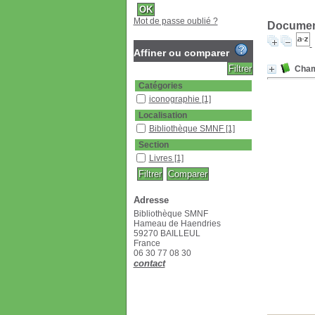
Mot de passe oublié ?
Document
Affiner ou comparer
Cham
Catégories
iconographie
[1]
Localisation
Bibliothèque SMNF
[1]
Section
Livres
[1]
Adresse
Bibliothèque SMNF
Hameau de Haendries
59270 BAILLEUL
France
06 30 77 08 30
contact