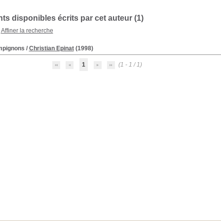
s disponibles écrits par cet auteur (
1
)
Affiner la recherche
pignons
/
Christian Epinat
(1998)
1
(1 - 1 / 1)