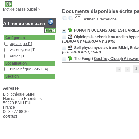
Mot de passe oublié ?
Documents disponibles écrits par
Affiner la recherche
Affiner ou comparer
FUNGI IN OCEANS AND ESTUARIES
Olpidiopsis schenkiana and its hyper
Catégories
(JANUARY FEBRUARY, 1949)
aquatique
[1]
Soil phycomycetes from Bikini, Eniw
Ascomycota
[1]
(JULY-AUGUST, 1948)
autres
[1]
The Fungi
/
Geoffrey Clough Ainswor
Localisation
1
Bibliothèque SMNF
[4]
Section
Livres
[2]
Adresse
Revues étrangères
(étagère A)
[2]
Bibliothèque SMNF
Hameau de Haendries
59270 BAILLEUL
France
06 30 77 08 30
contact