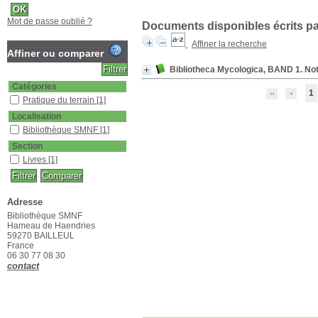
Mot de passe oublié ?
Documents disponibles écrits par
Affiner la recherche
Affiner ou comparer
Bibliotheca Mycologica, BAND 1. Noti
Catégories
1
Pratique du terrain
[1]
Localisation
Bibliothèque SMNF
[1]
Section
Livres
[1]
Adresse
Bibliothèque SMNF
Hameau de Haendries
59270 BAILLEUL
France
06 30 77 08 30
contact