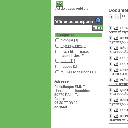
Mot de passe oublié ?
Document
Affiner ou comparer
La b
Société myc
Catégories
Un ch
biologie
[3]
mycologique
myxomycètes
[3]
Déte
mycorhizes, parasites,
de la Socié
saprophytes
[2]
Les 
autres
[1]
Les 
hypogé
[1]
Obser
rouilles et charbons
[1]
LOPHOCOL
Localisation
Prés
Adresse
Jean Dexhe
Bibliothèque SMNF
[11]
Bibliothèque SMNF
Quelq
Hameau de Haendries
Section
de la Socié
59270 BAILLEUL
Revues françaises
France
Roui
(étagère D)
[11]
06 30 77 08 30
mycologique
contact
Les T
Util
Bulletin de 