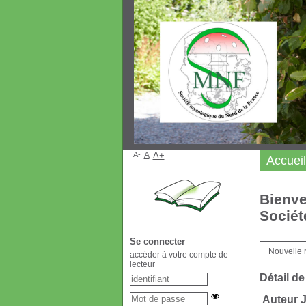
A-
A
A+
Accueil
Bienve
Sociét
Se connecter
Nouvelle 
accéder à votre compte de
lecteur
Détail de
Auteur 