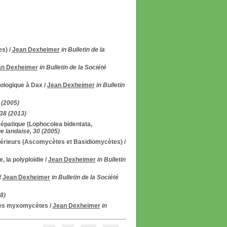
es)
/
Jean Dexheimer
in Bulletin de la
an Dexheimer
in Bulletin de la Société
ologique à Dax
/
Jean Dexheimer
in Bulletin
 (2005)
 38 (2013)
Hépatique (Lophocolea bidentata,
ue landaise, 30 (2005)
périeurs (Ascomycètes et Basidiomycètes)
/
, la polyploïdie
/
Jean Dexheimer
in Bulletin
/
Jean Dexheimer
in Bulletin de la Société
8)
 des myxomycètes
/
Jean Dexheimer
in