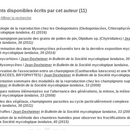
s disponibles écrits par cet auteur (
11
)
Affiner la recherche
iologie de la reproduction chez les Oedogoniums (Oedogoniacées, Chlorophycé
ologique landaise, 41 (2016)
ampignon parasite des grains de pollen de pin, Olpidium sp. (Chytridiales)
/
Je
 landaise, 36 (2011)
rmination des deux Myxomycètes présentés lors de la dernière exposition myc
té mycologique landaise, 39 (2014)
mycorhizes
/
Jean Dexheimer
in Bulletin de la Société mycologique landaise, 30
Myxomycètes
/
Jean Dexheimer
in Bulletin de la Société mycologique landaise,
vation de l'association entre un champignon (Cantharellus lutescens) et une 
EACEES, BRYOPHYTES)
/
Jean Dexheimer
in Bulletin de la Société mycologiq
entation sommaire des modalités de la reproduction chez les champignons su
imer
in Bulletin de la Société mycologique landaise, 33 (2008)
ues notions élémentaires sur l'alternance des générations, la mitose, la méiose
té mycologique landaise, 33 (2008)
lles des végétaux, champignons parasites au cycle particulièrement complexe
 landaise, 36 (2011)
ruffes
/
Jean Dexheimer
in Bulletin de la Société mycologique landaise, 33 (200
isation de la méthode des chambres humides pour observer les fructifications
la Société mycologique landaise, 40 (2015)