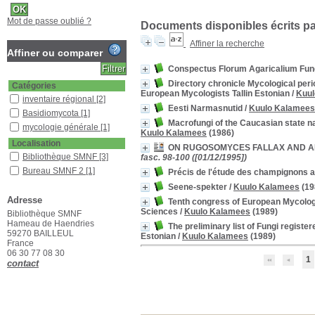
Mot de passe oublié ?
Documents disponibles écrits par
Affiner la recherche
Affiner ou comparer
Conspectus Florum Agaricalium Fungo
Directory chronicle Mycological peri
Catégories
European Mycologists Tallin Estonian
/
Kuul
inventaire régional
[2]
Eesti Narmasnutid
/
Kuulo Kalamees
Basidiomycota
[1]
Macrofungi of the Caucasian state n
mycologie générale
[1]
Kuulo Kalamees
(1986)
Localisation
ON RUGOSOMYCES FALLAX AND AL
Bibliothèque SMNF
[3]
fasc. 98-100 ([01/12/1995])
Bureau SMNF 2
[1]
Précis de l'étude des champignons ag
Section
Seene-spekter
/
Kuulo Kalamees
(19
Adresse
Documentaire
[1]
Tenth congress of European Mycologis
Sciences
/
Kuulo Kalamees
(1989)
Bibliothèque SMNF
Livres
[3]
Hameau de Haendries
The preliminary list of Fungi registe
Revues françaises
59270 BAILLEUL
Estonian
/
Kuulo Kalamees
(1989)
(étagère D)
[1]
France
06 30 77 08 30
1
contact