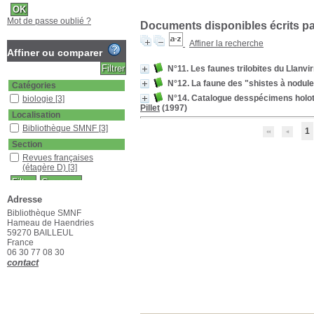
Mot de passe oublié ?
Documents disponibles écrits par
Affiner la recherche
Affiner ou comparer
N°11. Les faunes trilobites du Llanvi
N°12. La faune des "shistes à nodules"
Catégories
N°14. Catalogue desspécimens holot
biologie
[3]
Pillet
(1997)
Localisation
Bibliothèque SMNF
[3]
1
Section
Revues françaises
(étagère D)
[3]
Adresse
Bibliothèque SMNF
Hameau de Haendries
59270 BAILLEUL
France
06 30 77 08 30
contact