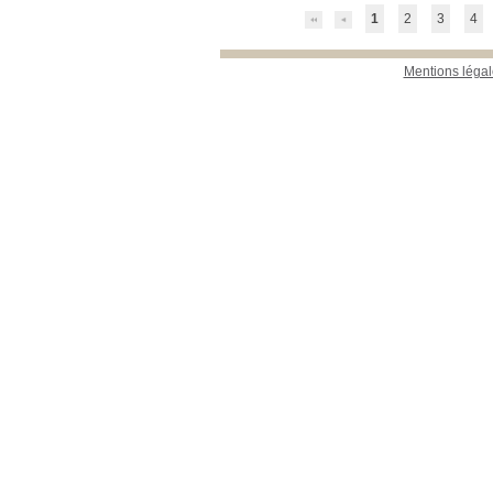
Section
1
2
3
4
Bulletin
[46]
Documentaire
[1]
Livres
[4]
Mentions légal
Revues françaises
(étagère D)
[76]
Thèse
[1]