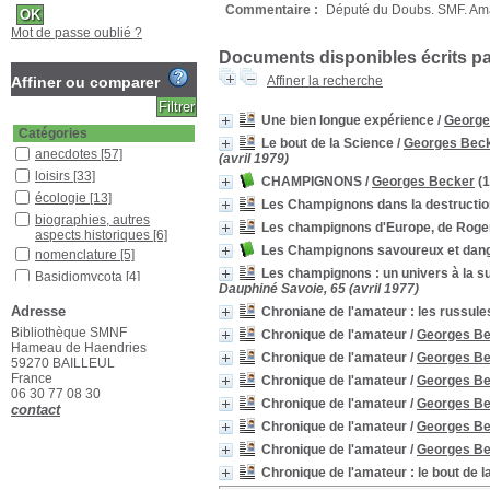
Commentaire :
Député du Doubs. SMF. Ama
Mot de passe oublié ?
Documents disponibles écrits par
Affiner ou comparer
Affiner la recherche
Une bien longue expérience
/
George
Catégories
Le bout de la Science
/
Georges Bec
anecdotes
[57]
(avril 1979)
loisirs
[33]
CHAMPIGNONS
/
Georges Becker
(1
écologie
[13]
Les Champignons dans la destructio
biographies, autres
Les champignons d'Europe, de Roger
aspects historiques
[6]
Les Champignons savoureux et dan
nomenclature
[5]
Les champignons : un univers à la su
Basidiomycota
[4]
Dauphiné Savoie, 65 (avril 1977)
gastronomie
[2]
Adresse
Chroniane de l'amateur : les russul
anatomie ontogénie
[1]
Bibliothèque SMNF
Chronique de l'amateur
/
Georges B
mycétisme
[1]
Hameau de Haendries
Chronique de l'amateur
/
Georges B
59270 BAILLEUL
mycologie générale
[1]
France
Chronique de l'amateur
/
Georges B
ouvrages scientifiques
06 30 77 08 30
divers
[1]
Chronique de l'amateur
/
Georges B
contact
Localisation
Chronique de l'amateur
/
Georges B
Bibliothèque SMNF
[127]
Chronique de l'amateur
/
Georges B
Bureau SMNF 2
[1]
Chronique de l'amateur : le bout de l