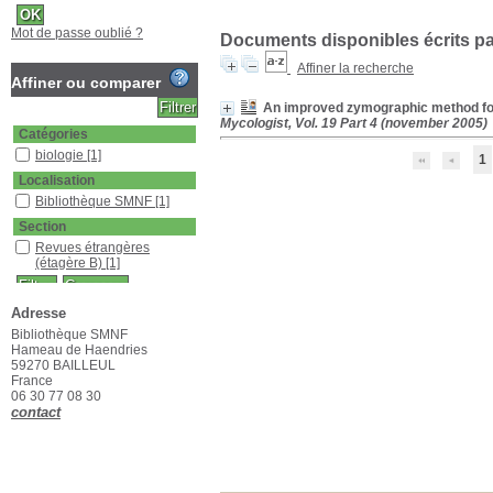
Mot de passe oublié ?
Documents disponibles écrits par
Affiner la recherche
Affiner ou comparer
An improved zymographic method for 
Mycologist, Vol. 19 Part 4 (november 2005)
Catégories
biologie
[1]
1
Localisation
Bibliothèque SMNF
[1]
Section
Revues étrangères
(étagère B)
[1]
Adresse
Bibliothèque SMNF
Hameau de Haendries
59270 BAILLEUL
France
06 30 77 08 30
contact