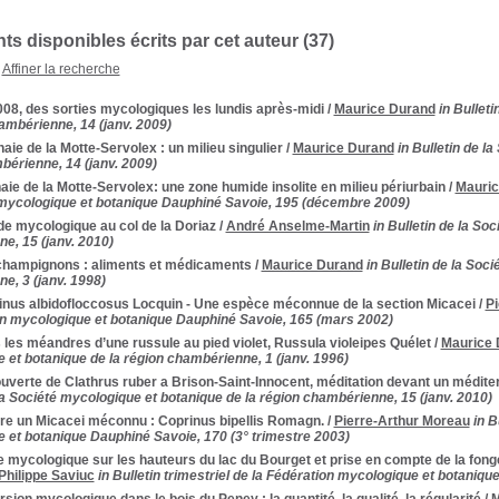
s disponibles écrits par cet auteur (
37
)
Affiner la recherche
08, des sorties mycologiques les lundis après-midi
/
Maurice Durand
in Bullet
ambérienne, 14 (janv. 2009)
naie de la Motte-Servolex : un milieu singulier
/
Maurice Durand
in Bulletin de l
bérienne, 14 (janv. 2009)
naie de la Motte-Servolex: une zone humide insolite en milieu périurbain
/
Mauric
mycologique et botanique Dauphiné Savoie, 195 (décembre 2009)
e mycologique au col de la Doriaz
/
André Anselme-Martin
in Bulletin de la So
e, 15 (janv. 2010)
champignons : aliments et médicaments
/
Maurice Durand
in Bulletin de la Soc
e, 3 (janv. 1998)
inus albidofloccosus Locquin - Une espèce méconnue de la section Micacei
/
Pi
on mycologique et botanique Dauphiné Savoie, 165 (mars 2002)
les méandres d’une russule au pied violet, Russula violeipes Quélet
/
Maurice 
 et botanique de la région chambérienne, 1 (janv. 1996)
verte de Clathrus ruber a Brison-Saint-Innocent, méditation devant un médite
la Société mycologique et botanique de la région chambérienne, 15 (janv. 2010)
re un Micacei méconnu : Coprinus bipellis Romagn.
/
Pierre-Arthur Moreau
in B
 et botanique Dauphiné Savoie, 170 (3° trimestre 2003)
 mycologique sur les hauteurs du lac du Bourget et prise en compte de la fonge
Philippe Saviuc
in Bulletin trimestriel de la Fédération mycologique et botaniqu