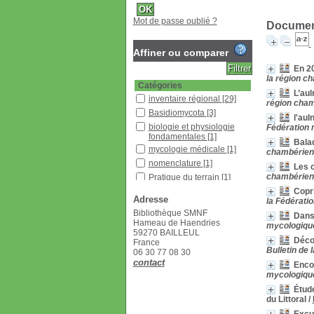
Mot de passe oublié ?
Document
Affiner ou comparer
En 20
la région ch
Catégories
L’aul
inventaire régional
[29]
région cham
Basidiomycota
[3]
l'aul
biologie et physiologie
Fédération 
fondamentales
[1]
Balad
mycologie médicale
[1]
chambérienn
nomenclature
[1]
Les 
chambérienn
Pratique du terrain
[1]
Copr
Localisation
Adresse
la Fédérati
Bibliothèque SMNF
[37]
Bibliothèque SMNF
Dans 
Hameau de Haendries
Section
mycologique
59270 BAILLEUL
Revues françaises
Décou
France
(étagère D)
[37]
Bulletin de 
06 30 77 08 30
contact
Enco
mycologique
Étude
du Littoral
/