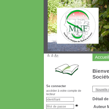
A-
A
A+
Accueil
Bienve
Sociét
Se connecter
Nouvelle 
accéder à votre compte de
lecteur
Détail de
Auteur 