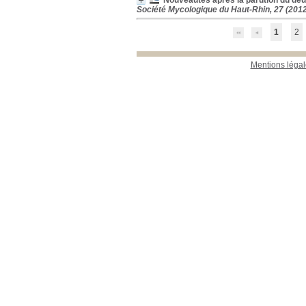
Nouveautés après la parution du deu
Société Mycologique du Haut-Rhin, 27 (201
1
2
Mentions légal