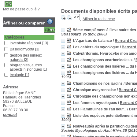
Mot de passe oublié ?
Documents disponibles écrits par
Affiner la recherche
Affiner ou comparer
5ème complément à l'inventaire de
Strasbourg, 96 (nov. 2006)
Catégories
L'Agaricus de Lalance
/
Bernard Cro
inventaire régional
[13]
Les cahiers du mycologue
/
Bernard
Basidiomycota
[3]
Calyptriformis, Hygrocybe mon amour
gestion des milieux
naturels
[2]
Les champignons «carbonicoles »
/
biographies, autres
Les champignons des lisières ... du 
aspects historiques
[1]
Les champignons des lisières ... du 
écologie
[1]
1996)
Pratique du terrain
[1]
Champignons de nos jardins
/
Berna
Adresse
Localisation
Chronique aveyronnaise
/
Bernard C
Bibliothèque SMNF
Bibliothèque SMNF
[21]
Chronique des champignons non ex
Hameau de Haendries
Section
59270 BAILLEUL
Les femmes mycologues
/
Bernard 
France
Revues françaises
Les Flammulines de l'an neuf...
/
Bern
06 30 77 08 30
(étagère D)
[21]
contact
Liste des espèces potentiellement m
1993)
Nouveautés après la parution du deu
Société Mycologique du Haut-Rhin, 26 (201