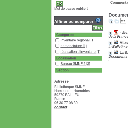
Commentai
Mot de passe oublié ?
Document
Affiner ou comparer
- dé
Catégories
de la France
inventaire régional
[1]
Atlas
nomenclature
[1]
in Bulletin 
réalisation d'inventaire
[1]
La Ba
Documents m
Localisation
Bureau SMNF 2
[3]
Section
Bulletin
[2]
Adresse
Documentaire
[1]
Bibliothèque SMNF
Revues françaises
Hameau de Haendries
(étagère D)
[1]
59270 BAILLEUL
France
06 30 77 08 30
contact