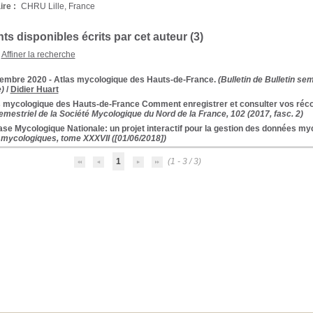
re :
CHRU Lille, France
s disponibles écrits par cet auteur (
3
)
Affiner la recherche
cembre 2020 - Atlas mycologique des Hauts-de-France.
(Bulletin de Bulletin se
)
/
Didier Huart
 mycologique des Hauts-de-France Comment enregistrer et consulter vos récolt
semestriel de la Société Mycologique du Nord de la France, 102 (2017, fasc. 2)
se Mycologique Nationale: un projet interactif pour la gestion des données m
ycologiques, tome XXXVII ([01/06/2018])
1
(1 - 3 / 3)