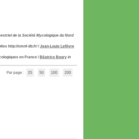
mestriel de la Société Mycologique du Nord
es http://smnf-db.fr/
/
Jean-Louis Lefèvre
ycologiques en France
/
Béatrice Boury
in
Par page :
25
50
100
200