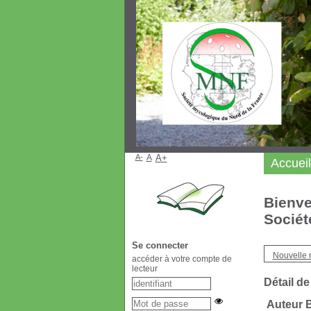
A-
A
A+
Accueil
Bienve
Sociét
Se connecter
Nouvelle 
accéder à votre compte de
lecteur
Détail de
Auteur 