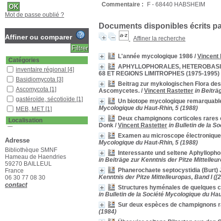
Commentaire :
F - 68440 HABSHEIM
Mot de passe oublié ?
Documents disponibles écrits par
Affiner ou comparer
Affiner la recherche
L'année mycologique 1986
/
Vincent 
Catégories
APHYLLOPHORALES, HETEROBASID
inventaire régional
[4]
68 ET REGIONS LIMITROPHES (1975-1995)
Basidiomycota
[3]
Beitrag zur mykologischen Flora des
Ascomycota
[1]
Ascomycetes.
/
Vincent Rastetter
in Beiträ
gastéroïde, sécotioïde
[1]
Un biotope mycologique remarquable
Mycologique du Haut-Rhin, 5 (1988)
MEB, MET
[1]
Deux champignons corticoles rares en
Localisation
Donk
/
Vincent Rastetter
in Bulletin de la 
Bibliothèque SMNF
[10]
Examen au microscope électronique 
Bureau SMNF 2
[1]
Adresse
Mycologique du Haut-Rhin, 5 (1988)
Bibliothèque SMNF
Section
Interessante und seltene Aphylloph
Hameau de Haendries
in Beiträge zur Kenntnis der Pitze Mittelleu
Documentaire
[1]
59270 BAILLEUL
Revues étrangères
Phanerochaete septocystidia (Burt) J
France
(étagère B)
[4]
Kenntnis der Pitze Mittelleuropas, Band I ([
06 30 77 08 30
contact
Revues françaises
Structures hyménales de quelques c
(étagère D)
[7]
in Bulletin de la Société Mycologique du Hau
Sur deux espèces de champignons r
(1984)