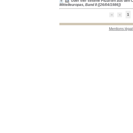
Über vier seltene Pilzarten aus den 
Mittelleuropas, Band II ([26/04/1986])
1
Mentions légal