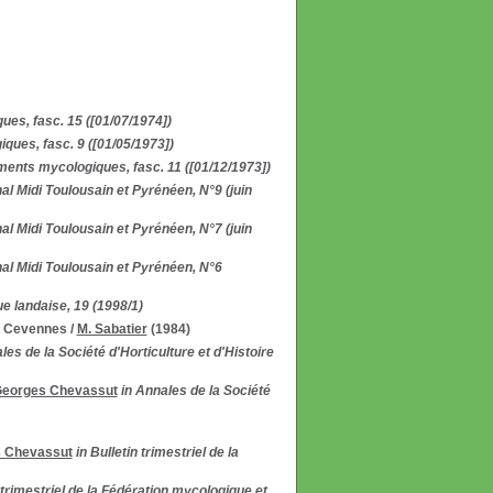
es, fasc. 15 ([01/07/1974])
ues, fasc. 9 ([01/05/1973])
ents mycologiques, fasc. 11 ([01/12/1973])
al Midi Toulousain et Pyrénéen, N°9 (juin
al Midi Toulousain et Pyrénéen, N°7 (juin
al Midi Toulousain et Pyrénéen, N°6
ue landaise, 19 (1998/1)
s Cevennes
/
M. Sabatier
(1984)
les de la Société d'Horticulture et d'Histoire
eorges Chevassut
in Annales de la Société
 Chevassut
in Bulletin trimestriel de la
n trimestriel de la Fédération mycologique et