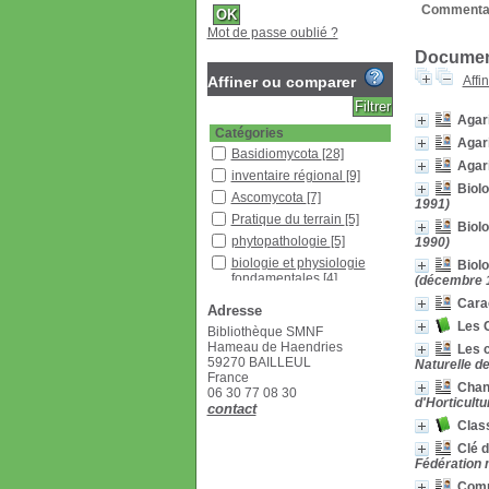
Commentai
Mot de passe oublié ?
Document
Affiner ou comparer
Affi
Agar
Catégories
Agar
Basidiomycota
[28]
Agar
inventaire régional
[9]
Biol
Ascomycota
[7]
1991)
Pratique du terrain
[5]
Biol
phytopathologie
[5]
1990)
biologie et physiologie
Biol
fondamentales
[4]
(décembre 
écologie
[4]
Carac
Adresse
autres
[3]
Les 
Bibliothèque SMNF
gastronomie
[3]
Hameau de Haendries
Les 
59270 BAILLEUL
clé de détermination
[2]
Naturelle de
France
réalisation d'inventaire
[2]
Chan
06 30 77 08 30
d'Horticultu
dictionnaire, glossaire
[1]
contact
Clas
-autres divisions
[1]
Clé 
biographies, autres
Fédération 
aspects historiques
[1]
bases de données
[1]
Comm