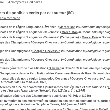
re :
Micromycètes. Cortinaires.
s disponibles écrits par cet auteur (
80
)
ner la recherche
icales de la région Languedoc-Cévennes.
/
Marcel Bon
in Documents mycologiqu
icales de la région "Languedoc-Cévennes"
/
Marcel Bon
in Documents mycologiq
icales de la région "Languedoc-Cévennes" (2ème partie).
/
Marcel Bon
in Docum
ogie des Champignons
/
Georges Chevassut
in Coordination mycologique région
ogie des Champignons
/
Georges Chevassut
in Coordination mycologique région
ogie des Champignons
/
Georges Chevassut
in Coordination mycologique région
1989)
tères généraux de classification
/
G. Privat
in Bulletin de la Société mycologiq
Champignons dans le Parc National des Cevennes- Revue de Parc National de
chanterelles de notre région Languedoc Cévennes
/
Georges Chevassut
in Anna
 l'Hérault, Vol. 115 fasc. 3-4 (1975)
terelles en tube ou chanterelles jaunissantes aux légumes et aux saucisses
/
G
re et d'Histoire Naturelle de l'Hérault, Vol. 115 fasc. 3-4 (1975)
sification générale des Champignons supérieurs
/
G. Privat
(1986)
des symptômes des micromycètes parasites des plantes spontanées
/
Georges
mycologique et botanique Dauphiné Savoie, 104 (janvier 1987)
ent préparer les champignons à la grecque ?
/
Georges Chevassut
in Bulleti