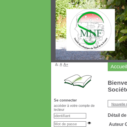
A-
A
A+
Accueil
Bienve
Sociét
Se connecter
Nouvelle 
accéder à votre compte de
lecteur
Détail de
Auteur 