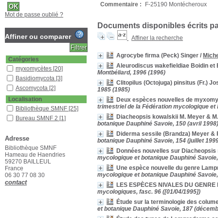
Commentaire :
F-25190 Montécheroux
Mot de passe oublié ?
Documents disponibles écrits par
Affiner ou comparer
Affiner la recherche
Agrocybe firma (Peck) Singer
/
Miche
Catégories
Aleurodiscus wakefieldiae Boidin et 
myxomycètes
[20]
Montbéliard, 1996 (1996)
Basidiomycota
[3]
Clitopilus (Octojuga) pinsitus (Fr.) Jo
Ascomycota
[2]
1985 (1985)
Localisation
Deux espèces nouvelles de myxomyc
trimestriel de la Fédération mycologique e
Bibliothèque SMNF
[25]
Diacheopsis kowalskii M. Meyer & M. 
Bureau SMNF 2
[1]
botanique Dauphiné Savoie, 150 (avril 1998
Section
Diderma sessile (Brandza) Meyer & P
Adresse
Documentaire
[1]
botanique Dauphiné Savoie, 154 (juillet 199
Bibliothèque SMNF
Revues étrangères
Données nouvelles sur Diacheopsi
Hameau de Haendries
(étagère A)
[1]
mycologique et botanique Dauphiné Savoie, 
59270 BAILLEUL
Revues françaises
Une espèce nouvelle du genre Lam
France
(étagère D)
[25]
mycologique et botanique Dauphiné Savoie, 
06 30 77 08 30
contact
LES ESPÈCES NIVALES DU GENRE
mycologiques, fasc. 96 ([01/04/1995])
Étude sur la terminologie des colu
et botanique Dauphiné Savoie, 187 (décemb