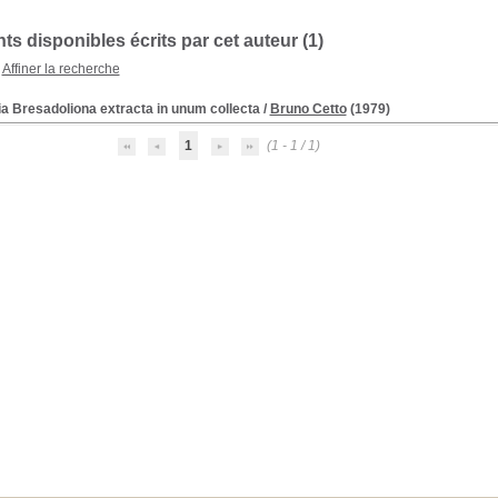
s disponibles écrits par cet auteur (
1
)
Affiner la recherche
a Bresadoliona extracta in unum collecta
/
Bruno Cetto
(1979)
1
(1 - 1 / 1)