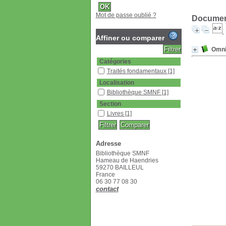
Mot de passe oublié ?
Document
Affiner ou comparer
Omni
Catégories
Traités fondamentaux
[1]
Localisation
Bibliothèque SMNF
[1]
Section
Livres
[1]
Adresse
Bibliothèque SMNF
Hameau de Haendries
59270 BAILLEUL
France
06 30 77 08 30
contact