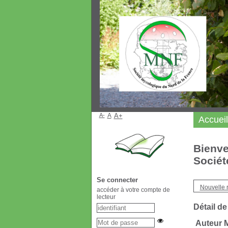
A-
A
A+
Accueil
Bienve
Sociét
Se connecter
Nouvelle 
accéder à votre compte de
lecteur
Détail de
Auteur 