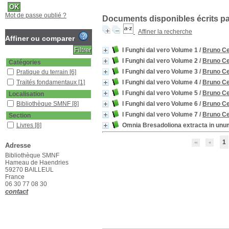
Mot de passe oublié ?
Documents disponibles écrits par
Affiner la recherche
Affiner ou comparer
I Funghi dal vero Volume 1
/
Bruno Ce
I Funghi dal vero Volume 2
/
Bruno Ce
Catégories
I Funghi dal vero Volume 3
/
Bruno Ce
Pratique du terrain
[6]
Traités fondamentaux
[1]
I Funghi dal vero Volume 4
/
Bruno Ce
I Funghi dal vero Volume 5
/
Bruno Ce
Localisation
Bibliothèque SMNF
[8]
I Funghi dal vero Volume 6
/
Bruno Ce
I Funghi dal vero Volume 7
/
Bruno Ce
Section
Livres
[8]
Omnia Bresadoliona extracta in unu
1
Adresse
Bibliothèque SMNF
Hameau de Haendries
59270 BAILLEUL
France
06 30 77 08 30
contact