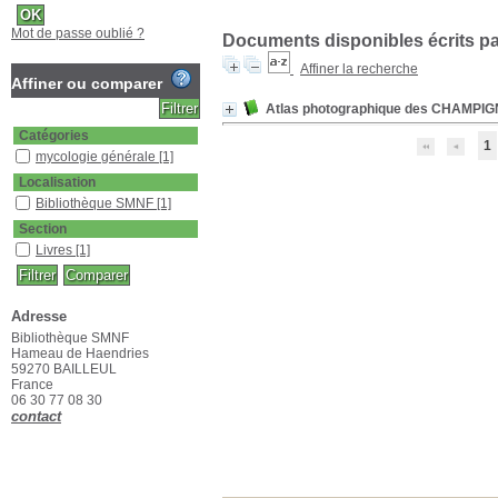
Mot de passe oublié ?
Documents disponibles écrits par
Affiner la recherche
Affiner ou comparer
Atlas photographique des CHAMPI
Catégories
1
mycologie générale
[1]
Localisation
Bibliothèque SMNF
[1]
Section
Livres
[1]
Adresse
Bibliothèque SMNF
Hameau de Haendries
59270 BAILLEUL
France
06 30 77 08 30
contact