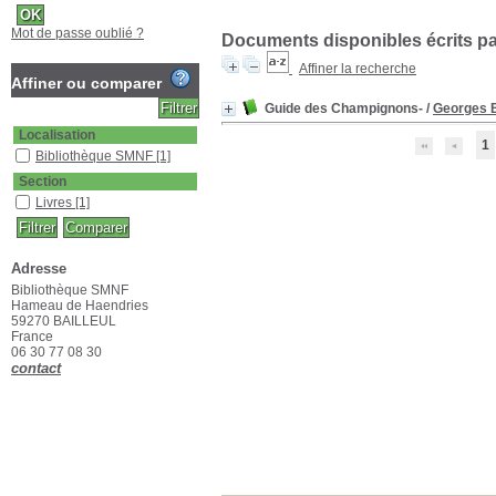
Mot de passe oublié ?
Documents disponibles écrits par
Affiner la recherche
Affiner ou comparer
Guide des Champignons-
/
Georges 
Localisation
1
Bibliothèque SMNF
[1]
Section
Livres
[1]
Adresse
Bibliothèque SMNF
Hameau de Haendries
59270 BAILLEUL
France
06 30 77 08 30
contact