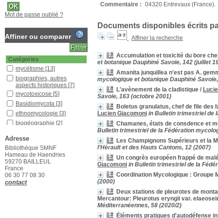
Commentaire :
04320 Entrevaux (France).
Mot de passe oublié ?
Documents disponibles écrits par
Affiner ou comparer
Affiner la recherche
Accumulation et toxicité du bore ch
Catégories
et botanique Dauphiné Savoie, 142 (juillet 1
mycétisme
[13]
Amanita junquillea n'est pas A. gemma
biographies, autres
mycologique et botanique Dauphiné Savoie, 9
aspects historiques
[7]
L'avènement de la cladistique
/
Luci
mycotoxicose
[5]
Savoie, 163 (octobre 2001)
Basidiomycota
[3]
Boletus granulatus, chef de file des 
ethnomycologie
[3]
Lucien Giacomoni
in Bulletin trimestriel d
biogéographie
[2]
Chamanes, états de consdence et mo
Bulletin trimestriel de la Fédération myco
botanique
[2]
Adresse
Les Champignons Supérieurs et la 
loisirs
[2]
l'Hérault et des Hauts Cantons, 12 (2007)
Bibliothèque SMNF
mycologie médicale
[2]
Hameau de Haendries
Un congrès européen frappé de malédic
59270 BAILLEUL
autres
[1]
Giacomoni
in Bulletin trimestriel de la Fé
France
biologie et physiologie
Coordination Mycologique : Groupe 
06 30 77 08 30
fondamentales
[1]
(2000)
contact
mycologie appliquée
[1]
Deux stations de pleurotes de monta
pharmacologie
[1]
Mercantour: Pleurotus eryngii var. elaeosei
Méditerranéennes, 58 (2020/2)
phylogénie systématique
[1]
Éléments pratiques d'autodéfense int