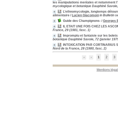
les manipulations mentales et notamment l
Localisation
mycologique et botanique Dauphiné Savoie,
Bibliothèque SMNF
[40]
L’ethnomycologie, longtemps détourné
Bureau SMNF 2
[5]
alimentaire
/
Lucien Giacomoni
in Bulletin 
Section
Guide des Champignons-
/
Georges 
Bulletin
[10]
IL ETAIT UNE FOIS CHEZ LES ASC
Documentaire
[1]
France, 29 (1981, fasc. 1)
Livres
[1]
Impromptu et fantaisie sur les bolets
botanique Dauphiné Savoie, 72 (janvier 197
Revues étrangères
(étagère A)
[1]
INTOXICATION PAR CORTINARIUS 
Nord de la France, 28 (1980, fasc. 2)
Revues françaises
(étagère D)
[33]
1
2
3
Mentions légal