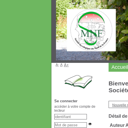
A-
A
A+
Accueil
Bienve
Sociét
Se connecter
Nouvelle 
accéder à votre compte de
lecteur
Détail de
Auteur 