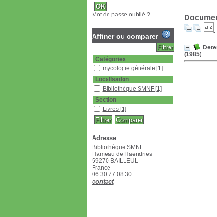
Mot de passe oublié ?
Document
Affiner ou comparer
Deter
(1985)
Catégories
mycologie générale
[1]
Localisation
Bibliothèque SMNF
[1]
Section
Livres
[1]
Adresse
Bibliothèque SMNF
Hameau de Haendries
59270 BAILLEUL
France
06 30 77 08 30
contact