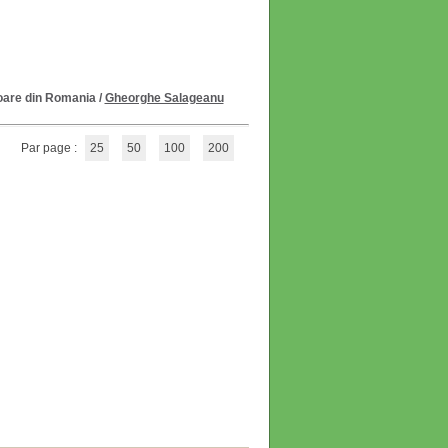
toare din Romania
/
Gheorghe Salageanu
Par page :
25
50
100
200