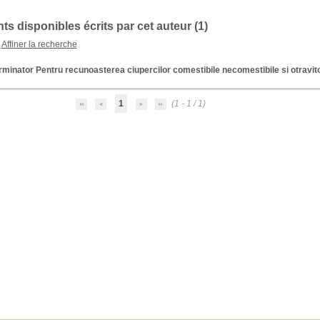
s disponibles écrits par cet auteur (
1
)
Affiner la recherche
minator Pentru recunoasterea ciupercilor comestibile necomestibile si otravi
1
(1 - 1 / 1)