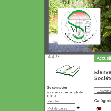
A-
A
A+
Accueil
Bienve
Sociét
Se connecter
Nouvelle 
accéder à votre compte de
lecteur
Catégori