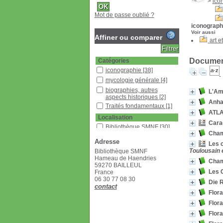
>
ico
Mot de passe oublié ?
iconograph
Voir aussi
Affiner ou comparer
art 
Document
Catégories
iconographie
[38]
mycologie générale
[4]
biographies, autres
L'Am
aspects historiques
[2]
Anha
Traités fondamentaux
[1]
ATL
Localisation
Cara
Bibliothèque SMNF
[30]
Cham
Bureau SMNF 2
[6]
Adresse
Les c
Section
Toulousain 
Bibliothèque SMNF
Bulletin
[1]
Hameau de Haendries
Cham
59270 BAILLEUL
Documentaire
[5]
Les 
France
Étagère H
[4]
06 30 77 08 30
Die 
contact
Livres
[17]
Flora
Livres rares
[4]
Flora
Revues françaises
Flora
(étagère D)
[10]