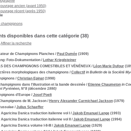
nographie
ouvrage ancien (avant 1950)
ouvrage récent (après 1950)
ie
et champignons
s disponibles dans cette catégorie (
38
)
Affiner la recherche
ateur de Champignons Planches
/
Paul Dumée
(1909)
ng: Foto-Dokumentation
/
Lothar Krieglsteiner
AS DES CHAMPIGNONS COMESTIBLES ET VÉNÉNEUX
/
Léon Marie Dufour
(18
ctères morphologiques des champignons
/
Collectif
in Bulletin de la Société M
pignons
/
Christian Epinat
(1998)
hampignons dans l'illustration et la bande dessinée
/
Etienne Chaumeton
in Co
et Pyrénéen, N°8 (décembre 1990)
pignons d'Europe
/
Josef Poelt
Champignons de M. Jackson
/
Henry Alexander Carmichael Jackson
(1979)
Russulae
/
Julius Schaeffer
 Agaricina Danica traduction italienne vol I
/
Jakob Emanuel Lange
(1993)
 Agaricina Danica traduction italienne vol II
/
Jakob Emanuel Lange
(1994)
 Agaricina Danica volume I-II-III
/
Jakob Emanuel Lange
(1929)